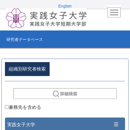
English
研究者データベース
組織別研究者検索
兼務先を含める
実践女子大学