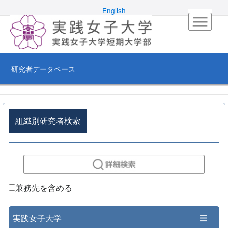
English
研究者データベース
組織別研究者検索
兼務先を含める
実践女子大学