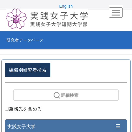
English
研究者データベース
組織別研究者検索
兼務先を含める
実践女子大学