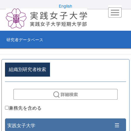
English
研究者データベース
組織別研究者検索
兼務先を含める
実践女子大学