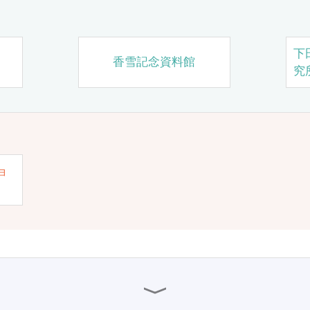
下
香雪記念資料館
究
ョ