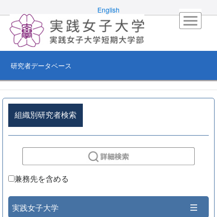
English
研究者データベース
組織別研究者検索
兼務先を含める
実践女子大学