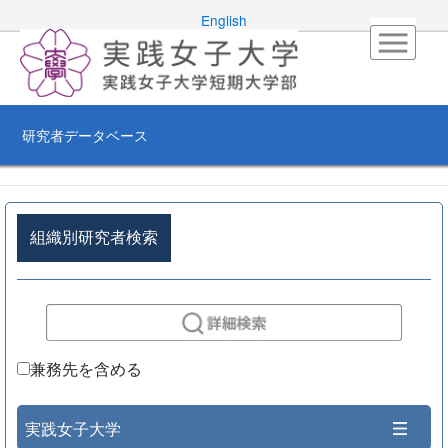
English
研究者データベース
組織別研究者検索
兼務先を含める
実践女子大学