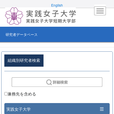
English
研究者データベース
組織別研究者検索
兼務先を含める
実践女子大学