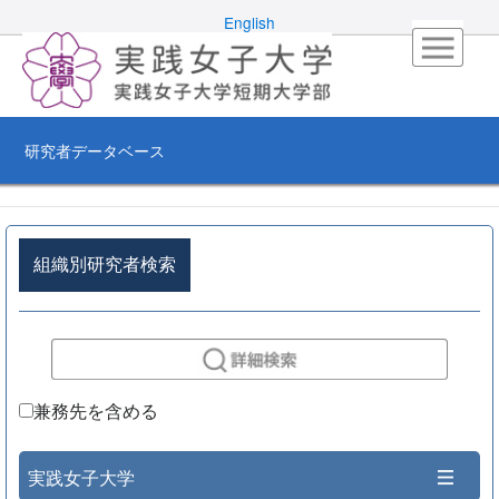
English
研究者データベース
組織別研究者検索
兼務先を含める
実践女子大学