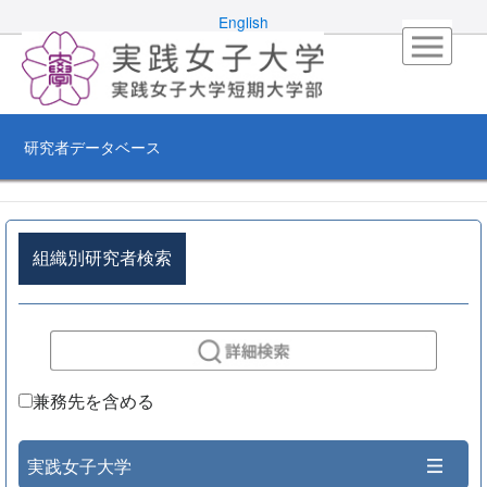
English
研究者データベース
組織別研究者検索
兼務先を含める
実践女子大学