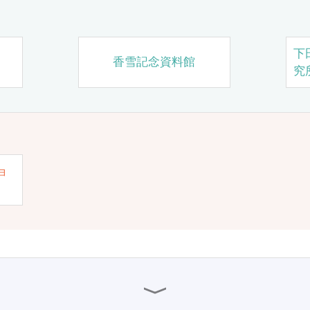
下
香雪記念資料館
究
ョ