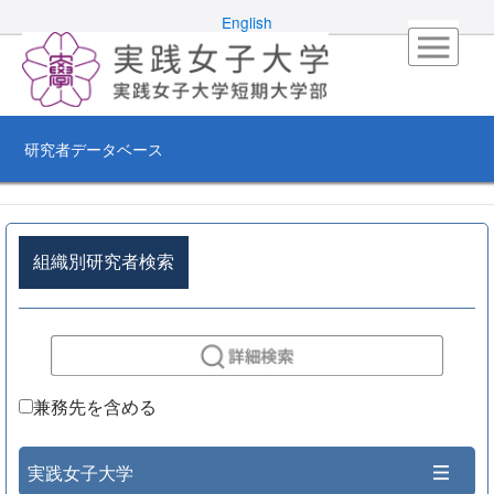
English
研究者データベース
組織別研究者検索
兼務先を含める
実践女子大学