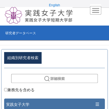
English
研究者データベース
組織別研究者検索
兼務先を含める
実践女子大学