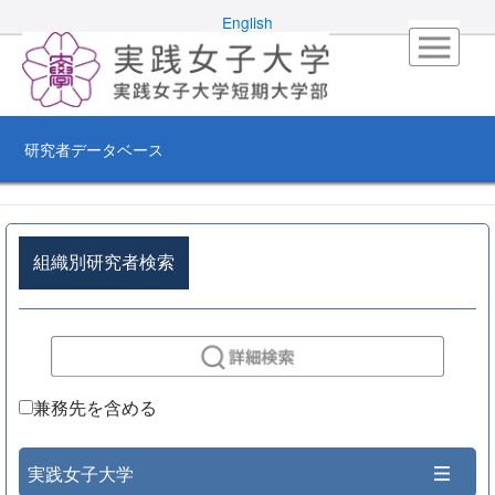
English
研究者データベース
組織別研究者検索
兼務先を含める
実践女子大学