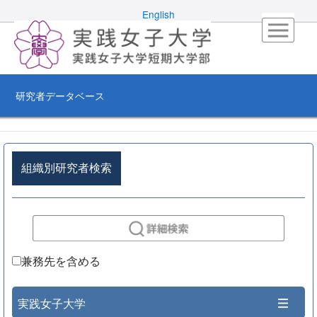
English
研究者データベース
組織別研究者検索
兼務先を含める
実践女子大学