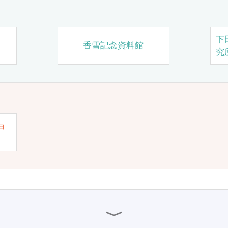
下
香雪記念資料館
究
ョ