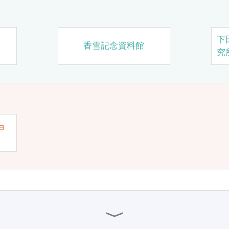
下
香雪記念資料館
究
ョ