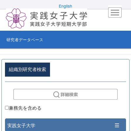
English
研究者データベース
組織別研究者検索
兼務先を含める
実践女子大学