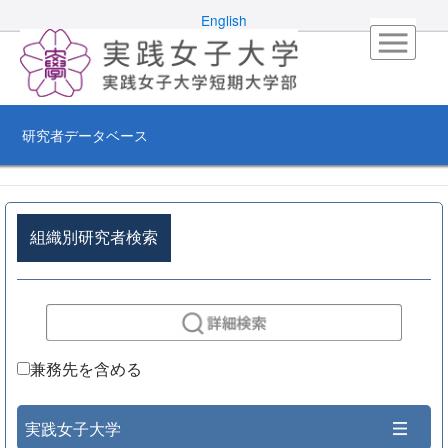
English
研究者データベース
組織別研究者検索
兼務先を含める
実践女子大学