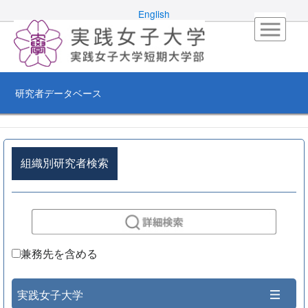
English
研究者データベース
組織別研究者検索
兼務先を含める
実践女子大学