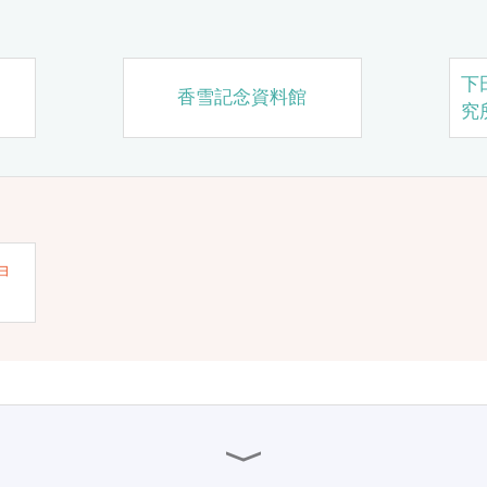
下
香雪記念資料館
究
ョ