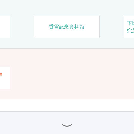
下
香雪記念資料館
究
ョ