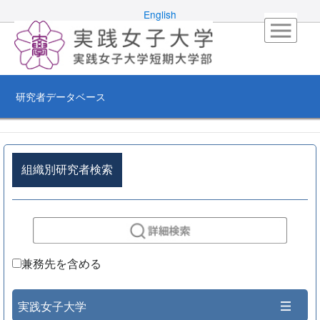
English
研究者データベース
組織別研究者検索
兼務先を含める
実践女子大学