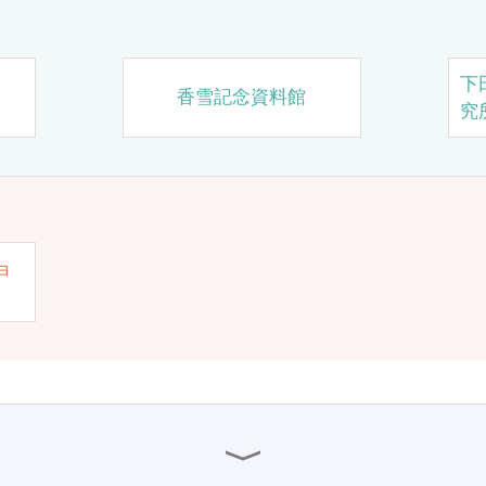
下
香雪記念資料館
究
ョ