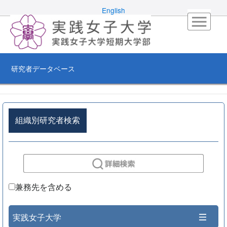
English
研究者データベース
組織別研究者検索
兼務先を含める
実践女子大学