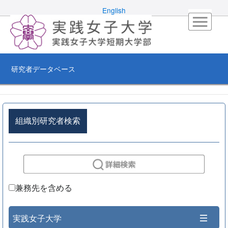
English
研究者データベース
組織別研究者検索
兼務先を含める
実践女子大学