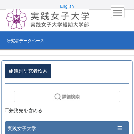
English
研究者データベース
組織別研究者検索
兼務先を含める
実践女子大学