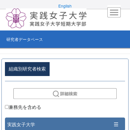
English
研究者データベース
組織別研究者検索
兼務先を含める
実践女子大学