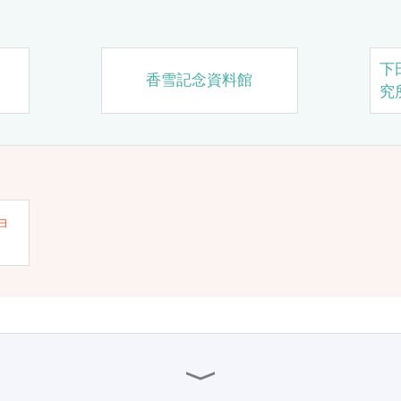
下
香雪記念資料館
究
ョ