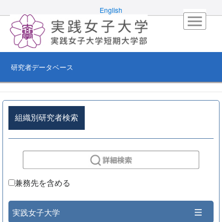
English
研究者データベース
組織別研究者検索
兼務先を含める
実践女子大学