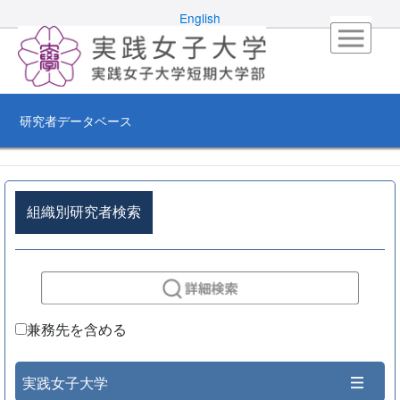
English
研究者データベース
組織別研究者検索
兼務先を含める
実践女子大学