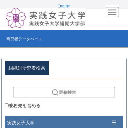
English
研究者データベース
組織別研究者検索
兼務先を含める
実践女子大学