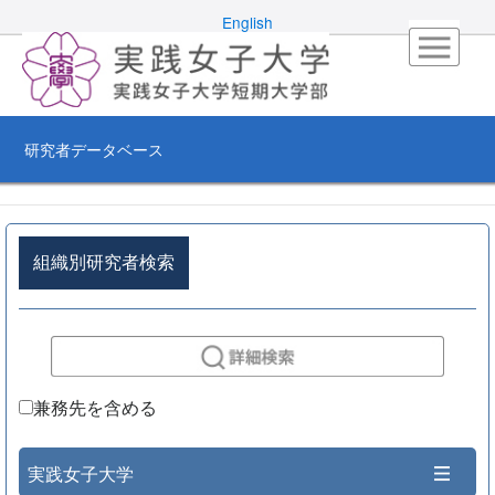
English
研究者データベース
組織別研究者検索
兼務先を含める
実践女子大学