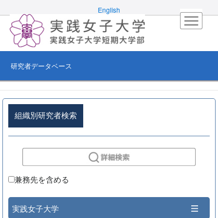
English
研究者データベース
組織別研究者検索
兼務先を含める
実践女子大学