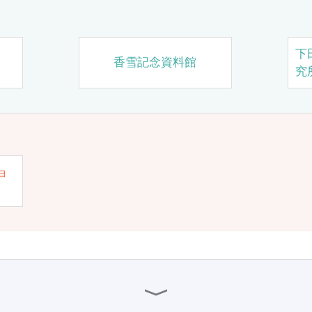
下
香雪記念資料館
究
ョ