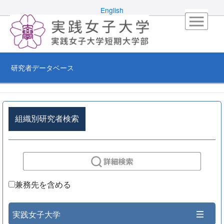
English
研究者データベース
組織別研究者検索
兼務先を含める
実践女子大学