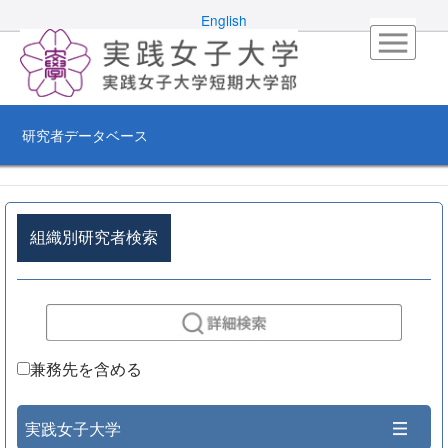
English
研究者データベース
組織別研究者検索
兼務先を含める
実践女子大学