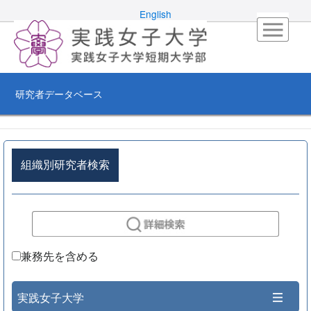
English
研究者データベース
組織別研究者検索
兼務先を含める
実践女子大学