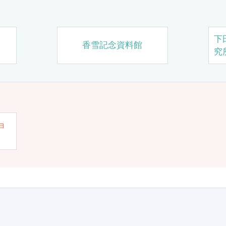
下
香雪記念資料館
究
ョ