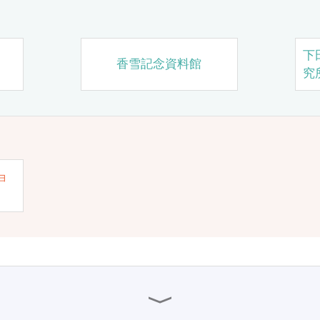
下
香雪記念資料館
究
ョ