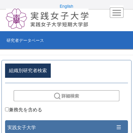
English
研究者データベース
組織別研究者検索
兼務先を含める
実践女子大学